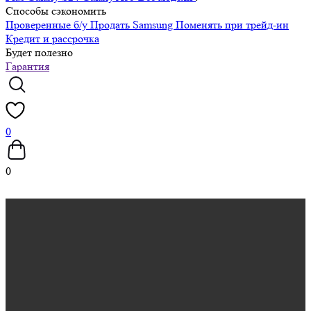
Способы сэкономить
Проверенные б/у
Продать Samsung
Поменять при трейд-ин
Кредит и рассрочка
Будет полезно
Гарантия
0
0