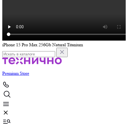
iPhone 15 Pro Max 256Gb Natural Titanium
i
Premium Store