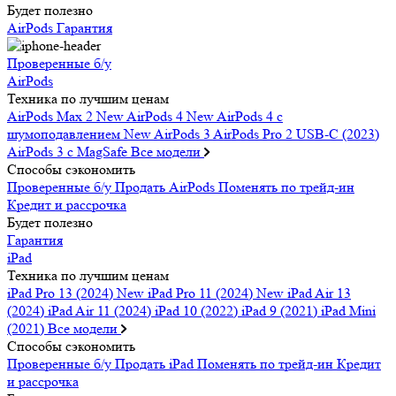
Будет полезно
AirPods
Гарантия
Проверенные б/у
AirPods
Техника по лучшим ценам
AirPods Max 2
New
AirPods 4
New
AirPods 4 c
шумоподавлением
New
AirPods 3
AirPods Pro 2 USB-C (2023)
AirPods 3 c MagSafe
Все модели
Способы сэкономить
Проверенные б/у
Продать AirPods
Поменять по трейд-ин
Кредит и рассрочка
Будет полезно
Гарантия
iPad
Техника по лучшим ценам
iPad Pro 13 (2024)
New
iPad Pro 11 (2024)
New
iPad Air 13
(2024)
iPad Air 11 (2024)
iPad 10 (2022)
iPad 9 (2021)
iPad Mini
(2021)
Все модели
Способы сэкономить
Проверенные б/у
Продать iPad
Поменять по трейд-ин
Кредит
и рассрочка