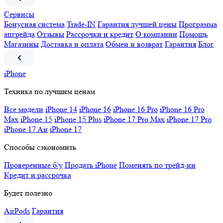
Сервисы
Бонусная система
Trade-IN
Гарантия лучшей цены
Программа
апгрейда
Отзывы
Рассрочки и кредит
О компании
Помощь
Магазины
Доставка и оплата
Обмен и возврат
Гарантия
Блог
iPhone
Техника по лучшим ценам
Все модели
iPhone 14
iPhone 16
iPhone 16 Pro
iPhone 16 Pro
Max
iPhone 15
iPhone 15 Plus
iPhone 17 Pro Max
iPhone 17 Pro
iPhone 17 Air
iPhone 17
Способы сэкономить
Проверенные б/у
Продать iPhone
Поменять по трейд-ин
Кредит и рассрочка
Будет полезно
AirPods
Гарантия