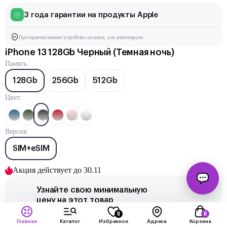
3 года гарантии на продукты Apple
При гарантии меняем устройство на новое, а не ремонтируем
iPhone 13 128Gb Черный (Темная ночь)
Память:
128Gb
256Gb
512Gb
Цвет:
Версия:
SIM+eSIM
Акция действует до 30.11
Узнайте свою минимальную
цену на этот товар
0
0
iPhone 13 128Gb
Получите новый
Главная
Каталог
Избранное
Адреса
Корзина