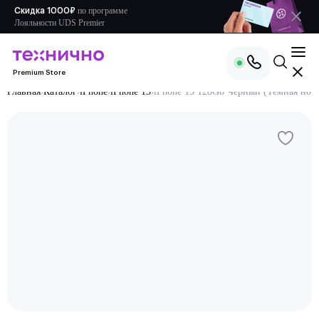
по
программе
Скидка 1000₽
Лояльности UDS Premier
Premium Store
Главная
Каталог
iPhone
iPhone 13
iPhone 13 128Gb Черный (Темная ноч