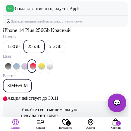
3 года гарантии на продукты Apple
При гарантии меняем устройство на новое, а не ремонтируем
iPhone 14 Plus 256Gb Красный
Память:
128Gb
256Gb
512Gb
Цвет:
Версия:
SIM+eSIM
Акция действует до 30.11
Узнайте свою минимальную
цену на этот товар
0
0
iPhone 14 Plus 256Gb
Получите новый
Главная
Каталог
Избранное
Адреса
Корзина