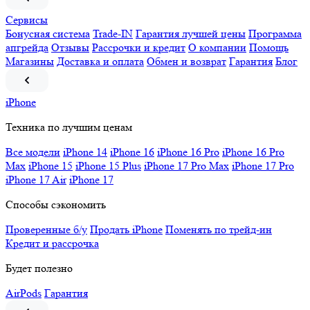
Сервисы
Бонусная система
Trade-IN
Гарантия лучшей цены
Программа
апгрейда
Отзывы
Рассрочки и кредит
О компании
Помощь
Магазины
Доставка и оплата
Обмен и возврат
Гарантия
Блог
iPhone
Техника по лучшим ценам
Все модели
iPhone 14
iPhone 16
iPhone 16 Pro
iPhone 16 Pro
Max
iPhone 15
iPhone 15 Plus
iPhone 17 Pro Max
iPhone 17 Pro
iPhone 17 Air
iPhone 17
Способы сэкономить
Проверенные б/у
Продать iPhone
Поменять по трейд-ин
Кредит и рассрочка
Будет полезно
AirPods
Гарантия