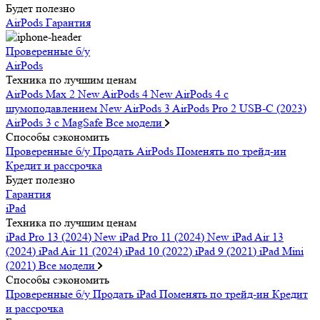
Будет полезно
AirPods
Гарантия
Проверенные б/у
AirPods
Техника по лучшим ценам
AirPods Max 2
New
AirPods 4
New
AirPods 4 c
шумоподавлением
New
AirPods 3
AirPods Pro 2 USB-C (2023)
AirPods 3 c MagSafe
Все модели
Способы сэкономить
Проверенные б/у
Продать AirPods
Поменять по трейд-ин
Кредит и рассрочка
Будет полезно
Гарантия
iPad
Техника по лучшим ценам
iPad Pro 13 (2024)
New
iPad Pro 11 (2024)
New
iPad Air 13
(2024)
iPad Air 11 (2024)
iPad 10 (2022)
iPad 9 (2021)
iPad Mini
(2021)
Все модели
Способы сэкономить
Проверенные б/у
Продать iPad
Поменять по трейд-ин
Кредит
и рассрочка