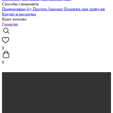
Способы сэкономить
Проверенные б/у
Продать Samsung
Поменять при трейд-ин
Кредит и рассрочка
Будет полезно
Гарантия
0
0