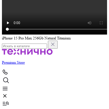
iPhone 15 Pro Max 256Gb Natural Titanium
i
Premium Store