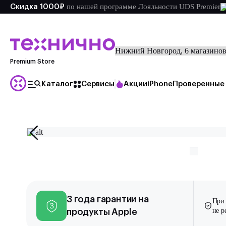
по
нашей
программе Лояльности UDS Premier
Скидка 1000₽
Premium Store
Каталог
Сервисы
Акции
iPhone
Проверенные 
Главная
Каталог
Проверенные б/у
iPhone 11 128GB Белый
3 года гарантии на
При 
не 
продукты Apple