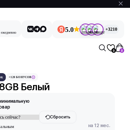
5.0
+3210
, ежедневно
0
0
+120 БОНУСОВ
ОК
128GB Белый
 минимальную
товар
Сбросить
на 12 мес.
мальным