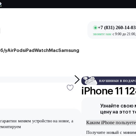
+7 (831) 260-14-03
звоните нам
c 9:00 до 21:00
б/у
AirPods
iPad
Watch
Mac
Samsung
НАУШНИКИ В ПОДАР
iPhone 11 
Узнайте свою
цену на этот 
гарантии меняем устройство на новое, а
ремонтируем
Получите новый
с мини