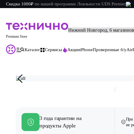
Скидка 1000₽
по
нашей
программе Лояльности UDS Premier
Premium Store
Каталог
Сервисы
Акции
iPhone
Проверенные б/у
Air
Главная
Каталог
Проверенные б/у
iPhone 14 128Gb Синий
3 года гарантии на
При 
продукты Apple
не 