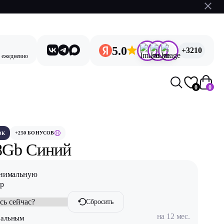
5.0
+3210
, ежедневно
0
0
+250 БОНУСОВ
ОК
28Gb Синий
инимальную
ар
Сбросить
на 12 мес.
мальным