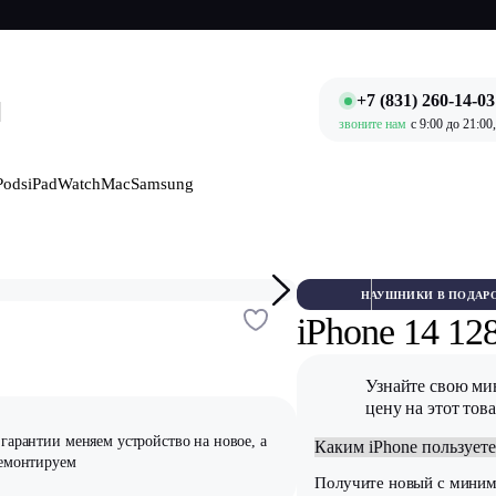
+7 (831) 260-14-03
звоните нам
c 9:00 до 21:00
Pods
iPad
Watch
Mac
Samsung
НАУШНИКИ В ПОДАР
iPhone 14 1
Узнайте свою м
цену на этот тов
гарантии меняем устройство на новое, а
ремонтируем
Получите новый
с мини