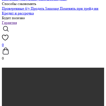
Способы сэкономить
Проверенные б/у
Продать Samsung
Поменять при трейд-ин
Кредит и рассрочка
Будет полезно
Гарантия
0
0