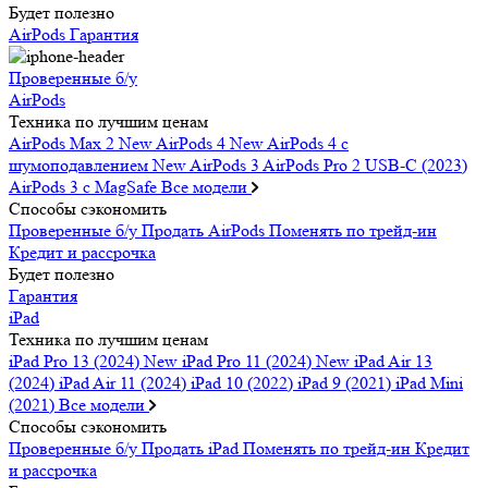
Будет полезно
AirPods
Гарантия
Проверенные б/у
AirPods
Техника по лучшим ценам
AirPods Max 2
New
AirPods 4
New
AirPods 4 c
шумоподавлением
New
AirPods 3
AirPods Pro 2 USB-C (2023)
AirPods 3 c MagSafe
Все модели
Способы сэкономить
Проверенные б/у
Продать AirPods
Поменять по трейд-ин
Кредит и рассрочка
Будет полезно
Гарантия
iPad
Техника по лучшим ценам
iPad Pro 13 (2024)
New
iPad Pro 11 (2024)
New
iPad Air 13
(2024)
iPad Air 11 (2024)
iPad 10 (2022)
iPad 9 (2021)
iPad Mini
(2021)
Все модели
Способы сэкономить
Проверенные б/у
Продать iPad
Поменять по трейд-ин
Кредит
и рассрочка