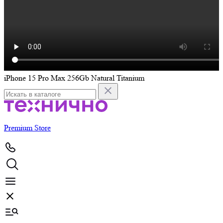
iPhone 15 Pro Max 256Gb Natural Titanium
i
Premium Store