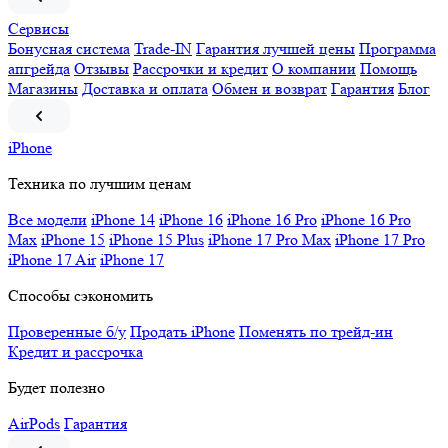
Сервисы
Бонусная система
Trade-IN
Гарантия лучшей цены
Программа
апгрейда
Отзывы
Рассрочки и кредит
О компании
Помощь
Магазины
Доставка и оплата
Обмен и возврат
Гарантия
Блог
iPhone
Техника по лучшим ценам
Все модели
iPhone 14
iPhone 16
iPhone 16 Pro
iPhone 16 Pro
Max
iPhone 15
iPhone 15 Plus
iPhone 17 Pro Max
iPhone 17 Pro
iPhone 17 Air
iPhone 17
Способы сэкономить
Проверенные б/у
Продать iPhone
Поменять по трейд-ин
Кредит и рассрочка
Будет полезно
AirPods
Гарантия