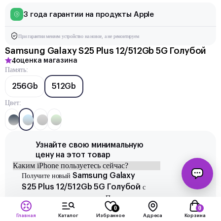
3 года гарантии на продукты Apple
При гарантии меняем устройство на новое, а не ремонтируем
Samsung Galaxy S25 Plus 12/512Gb 5G Голубой
4
оценка магазина
Память:
256Gb
512Gb
Цвет:
Узнайте свою минимальную
цену на этот товар
Samsung Galaxy
Получите новый
S25 Plus 12/512Gb 5G Голубой
с
минимальным платежом по Программе
0
0
Апгрейда:
Главная
Каталог
Избранное
Адреса
Корзина
на 12 мес.