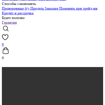
Способы сэкономить
Проверенные б/у
Продать Samsung
Поменять при трейд-ин
Кредит и рассрочка
Будет полезно
Гарантия
0
0