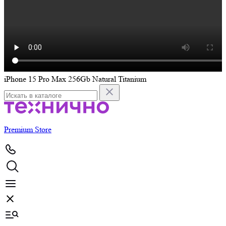
iPhone 15 Pro Max 256Gb Natural Titanium
i
Premium Store