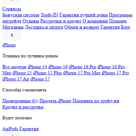
Сервисы
Бонусная система
Trade-IN
Гарантия лучшей цены
Программа
апгрейда
Отзывы
Рассрочки и кредит
О компании
Помощь
Магазины
Доставка и оплата
Обмен и возврат
Гарантия
Блог
iPhone
Техника по лучшим ценам
Все модели
iPhone 14
iPhone 16
iPhone 16 Pro
iPhone 16 Pro
Max
iPhone 15
iPhone 15 Plus
iPhone 17 Pro Max
iPhone 17 Pro
iPhone 17 Air
iPhone 17
Способы сэкономить
Проверенные б/у
Продать iPhone
Поменять по трейд-ин
Кредит и рассрочка
Будет полезно
AirPods
Гарантия