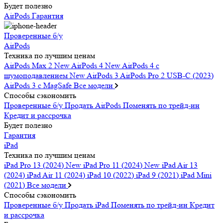
Будет полезно
AirPods
Гарантия
Проверенные б/у
AirPods
Техника по лучшим ценам
AirPods Max 2
New
AirPods 4
New
AirPods 4 c
шумоподавлением
New
AirPods 3
AirPods Pro 2 USB-C (2023)
AirPods 3 c MagSafe
Все модели
Способы сэкономить
Проверенные б/у
Продать AirPods
Поменять по трейд-ин
Кредит и рассрочка
Будет полезно
Гарантия
iPad
Техника по лучшим ценам
iPad Pro 13 (2024)
New
iPad Pro 11 (2024)
New
iPad Air 13
(2024)
iPad Air 11 (2024)
iPad 10 (2022)
iPad 9 (2021)
iPad Mini
(2021)
Все модели
Способы сэкономить
Проверенные б/у
Продать iPad
Поменять по трейд-ин
Кредит
и рассрочка