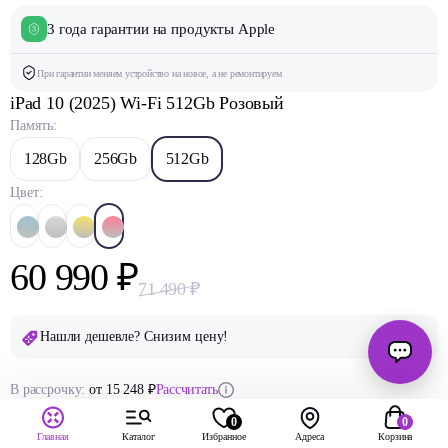
3 года гарантии на продукты Apple
При гарантии меняем устройство на новое, а не ремонтируем
iPad 10 (2025) Wi-Fi 512Gb Розовый
Память:
128Gb
256Gb
512Gb
Цвет:
60 990 ₽
71 490 ₽
Нашли дешевле? Снизим цену!
В рассрочку:
от 15 248 ₽
Рассчитать
Можно «Долями»:
15 248 ₽ x 4
Подробнее
0
0
Главная
Каталог
Избранное
Адреса
Корзина