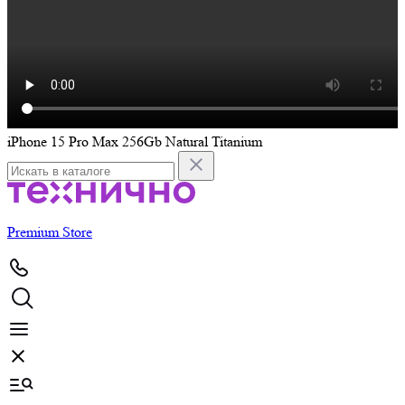
iPhone 15 Pro Max 256Gb Natural Titanium
i
Premium Store