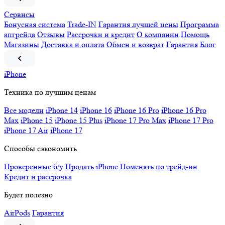
Сервисы
Бонусная система
Trade-IN
Гарантия лучшей цены
Программа
апгрейда
Отзывы
Рассрочки и кредит
О компании
Помощь
Магазины
Доставка и оплата
Обмен и возврат
Гарантия
Блог
iPhone
Техника по лучшим ценам
Все модели
iPhone 14
iPhone 16
iPhone 16 Pro
iPhone 16 Pro
Max
iPhone 15
iPhone 15 Plus
iPhone 17 Pro Max
iPhone 17 Pro
iPhone 17 Air
iPhone 17
Способы сэкономить
Проверенные б/у
Продать iPhone
Поменять по трейд-ин
Кредит и рассрочка
Будет полезно
AirPods
Гарантия