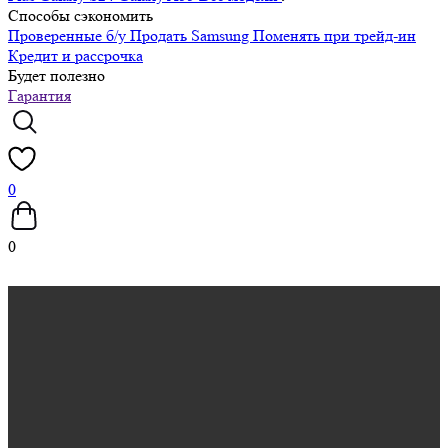
Способы сэкономить
Проверенные б/у
Продать Samsung
Поменять при трейд-ин
Кредит и рассрочка
Будет полезно
Гарантия
0
0