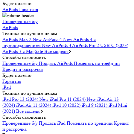
Будет полезно
AirPods
Гарантия
Проверенные б/у
AirPods
Техника по лучшим ценам
AirPods Max 2
New
AirPods 4
New
AirPods 4 c
шумоподавлением
New
AirPods 3
AirPods Pro 2 USB-C (2023)
AirPods 3 c MagSafe
Все модели
Способы сэкономить
Проверенные б/у
Продать AirPods
Поменять по трейд-ин
Кредит и рассрочка
Будет полезно
Гарантия
iPad
Техника по лучшим ценам
iPad Pro 13 (2024)
New
iPad Pro 11 (2024)
New
iPad Air 13
(2024)
iPad Air 11 (2024)
iPad 10 (2022)
iPad 9 (2021)
iPad Mini
(2021)
Все модели
Способы сэкономить
Проверенные б/у
Продать iPad
Поменять по трейд-ин
Кредит
и рассрочка