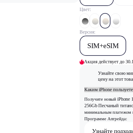
Цвет:
Версия:
SIM+eSIM
Акция действует до 30.
Узнайте свою м
цену на этот тов
iPhone 
Получите новый
256Gb Песчаный титан
минимальным платежом 
Программе Апгрейда:
Узнайте подход