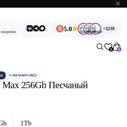
5.0
+3210
, ежедневно
0
0
+1 010 БОНУСОВ
ОК
ro Max 256Gb Песчаный
Gb
1Tb