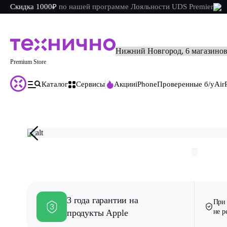
Скидка 1000₽
по
нашей
программе Лояльности UDS Premier
Premium Store
Каталог
Сервисы
Акции
iPhone
Проверенные б/у
Air
Главная
Каталог
iPhone
iPhone 16 Pro Max
iPhone 16 Pro Max 25
3 года гарантии на
При 
продукты Apple
не 