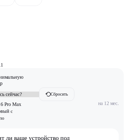
11
инимальную
ар
Сбросить
на 12 мес.
16 Pro Max
овый
с
по
ит ли ваше устройство под