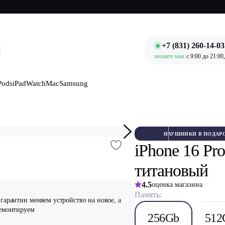
+7 (831) 260-14-03
звоните нам
c 9:00 до 21:00
Pods
iPad
Watch
Mac
Samsung
6Gb Песчаный титановый
НАУШНИКИ В ПОДАР
iPhone 16 P
титановый
4.5
оценка магазина
Память:
гарантии меняем устройство на новое, а
ремонтируем
256Gb
512