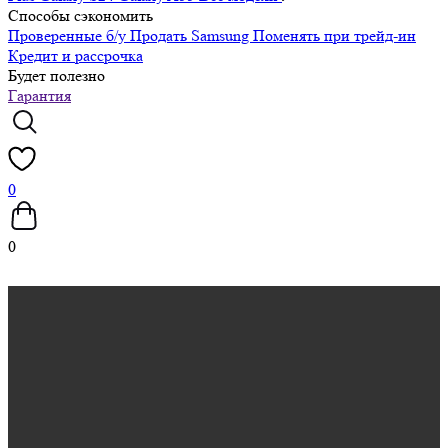
Способы сэкономить
Проверенные б/у
Продать Samsung
Поменять при трейд-ин
Кредит и рассрочка
Будет полезно
Гарантия
0
0