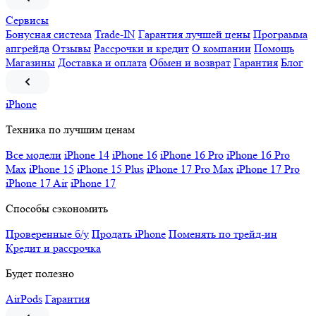
Сервисы
Бонусная система
Trade-IN
Гарантия лучшей цены
Программа
апгрейда
Отзывы
Рассрочки и кредит
О компании
Помощь
Магазины
Доставка и оплата
Обмен и возврат
Гарантия
Блог
iPhone
Техника по лучшим ценам
Все модели
iPhone 14
iPhone 16
iPhone 16 Pro
iPhone 16 Pro
Max
iPhone 15
iPhone 15 Plus
iPhone 17 Pro Max
iPhone 17 Pro
iPhone 17 Air
iPhone 17
Способы сэкономить
Проверенные б/у
Продать iPhone
Поменять по трейд-ин
Кредит и рассрочка
Будет полезно
AirPods
Гарантия