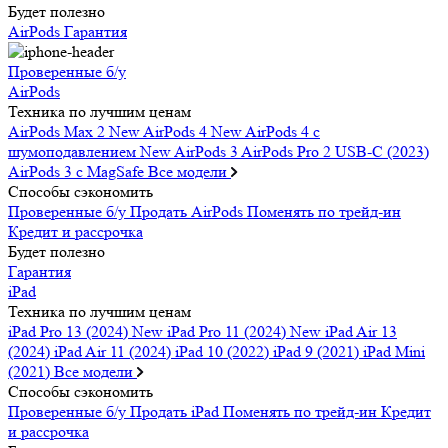
Будет полезно
AirPods
Гарантия
Проверенные б/у
AirPods
Техника по лучшим ценам
AirPods Max 2
New
AirPods 4
New
AirPods 4 c
шумоподавлением
New
AirPods 3
AirPods Pro 2 USB-C (2023)
AirPods 3 c MagSafe
Все модели
Способы сэкономить
Проверенные б/у
Продать AirPods
Поменять по трейд-ин
Кредит и рассрочка
Будет полезно
Гарантия
iPad
Техника по лучшим ценам
iPad Pro 13 (2024)
New
iPad Pro 11 (2024)
New
iPad Air 13
(2024)
iPad Air 11 (2024)
iPad 10 (2022)
iPad 9 (2021)
iPad Mini
(2021)
Все модели
Способы сэкономить
Проверенные б/у
Продать iPad
Поменять по трейд-ин
Кредит
и рассрочка