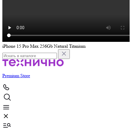
iPhone 15 Pro Max 256Gb Natural Titanium
i
Premium Store