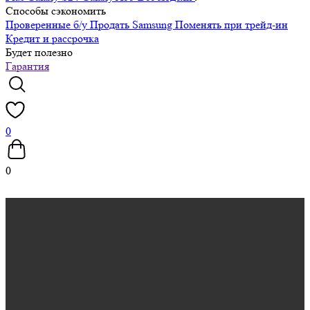
Способы сэкономить
Проверенные б/у
Продать Samsung
Поменять при трейд-ин
Кредит и рассрочка
Будет полезно
Гарантия
0
0