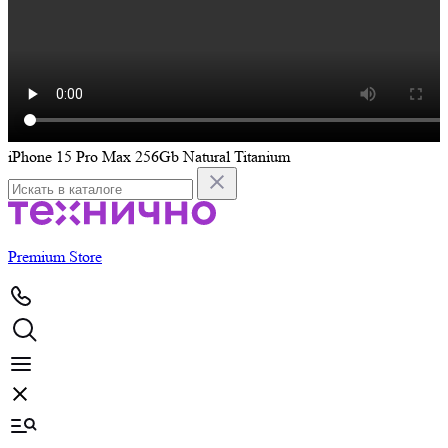
iPhone 15 Pro Max 256Gb Natural Titanium
i
Premium Store