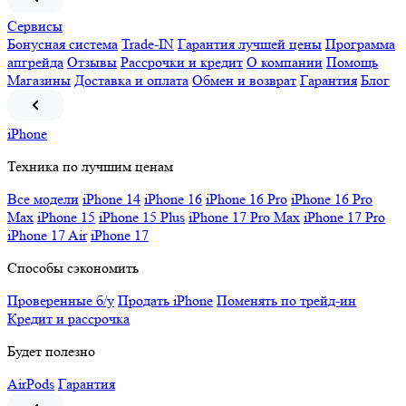
Сервисы
Бонусная система
Trade-IN
Гарантия лучшей цены
Программа
апгрейда
Отзывы
Рассрочки и кредит
О компании
Помощь
Магазины
Доставка и оплата
Обмен и возврат
Гарантия
Блог
iPhone
Техника по лучшим ценам
Все модели
iPhone 14
iPhone 16
iPhone 16 Pro
iPhone 16 Pro
Max
iPhone 15
iPhone 15 Plus
iPhone 17 Pro Max
iPhone 17 Pro
iPhone 17 Air
iPhone 17
Способы сэкономить
Проверенные б/у
Продать iPhone
Поменять по трейд-ин
Кредит и рассрочка
Будет полезно
AirPods
Гарантия