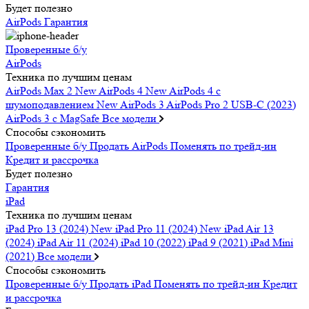
Будет полезно
AirPods
Гарантия
Проверенные б/у
AirPods
Техника по лучшим ценам
AirPods Max 2
New
AirPods 4
New
AirPods 4 c
шумоподавлением
New
AirPods 3
AirPods Pro 2 USB-C (2023)
AirPods 3 c MagSafe
Все модели
Способы сэкономить
Проверенные б/у
Продать AirPods
Поменять по трейд-ин
Кредит и рассрочка
Будет полезно
Гарантия
iPad
Техника по лучшим ценам
iPad Pro 13 (2024)
New
iPad Pro 11 (2024)
New
iPad Air 13
(2024)
iPad Air 11 (2024)
iPad 10 (2022)
iPad 9 (2021)
iPad Mini
(2021)
Все модели
Способы сэкономить
Проверенные б/у
Продать iPad
Поменять по трейд-ин
Кредит
и рассрочка